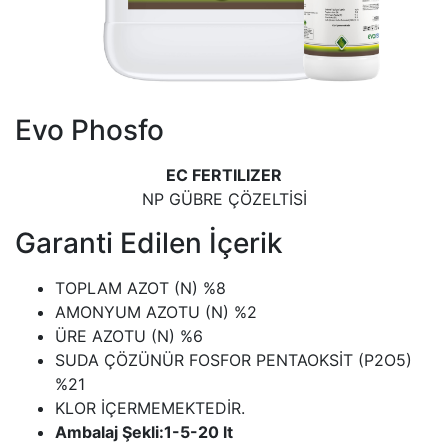
Evo Phosfo
EC FERTILIZER
NP GÜBRE ÇÖZELTİSİ
Garanti Edilen İçerik
TOPLAM AZOT (N) %8
AMONYUM AZOTU (N) %2
ÜRE AZOTU (N) %6
SUDA ÇÖZÜNÜR FOSFOR PENTAOKSİT (P2O5)
%21
KLOR İÇERMEMEKTEDİR.
Ambalaj Şekli:1-5-20 lt